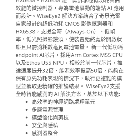
HX6538
。HX6538 是一款訴求極低功耗與高
效能的微控制器，專為電池驅動的端點 AI 應用
而設計。WiseEye2 解決方案結合了奇景光電
自家設計的超低功耗 CMOS 影像感測器和
HX6538，支援全時（Always-On）、低幀
率，
低光照攝影鏡頭，
使裝置始終處於開啟狀
態且只需消耗數毫瓦電池電量。 新一代低功耗
endpoint AI芯片，採用Arm Cortex M55 CPU
以及Ethos U55 NPU，相較於前一代芯片，推
論速度提升32倍、
能源效率提高50倍，能夠在
保有原先功耗表現的情況下，
執行更複雜的模
型並獲取更精確的推論結果。 WiseEye2支援
全時智能感測的 AI 解決方案，基於以下功能:
高效率的神經網路處理單元
多層電源管理
模型優化與剪枝
安全與隱私
感測器整合