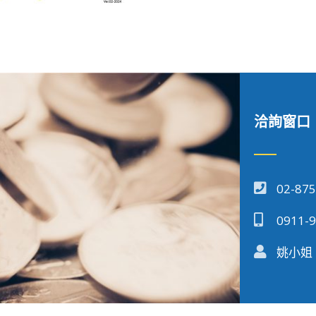
洽詢窗口
02-87
0911-
姚小姐