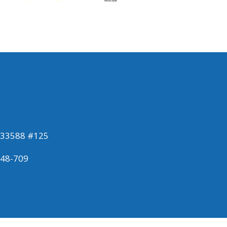
533588 #125
948-709