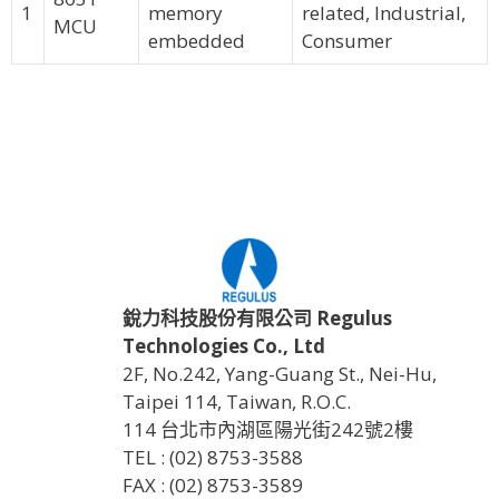
1
memory
related, Industrial,
MCU
embedded
Consumer
銳力科技股份有限公司 Regulus
Technologies Co., Ltd
2F, No.242, Yang-Guang St., Nei-Hu,
Taipei 114, Taiwan, R.O.C.
114 台北市內湖區陽光街242號2樓
TEL : (02) 8753-3588
FAX : (02) 8753-3589