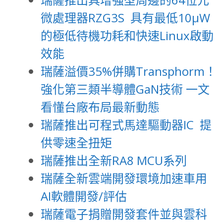
微處理器RZG3S 具有最低10μW
的極低待機功耗和快速Linux啟動
效能
瑞薩溢價35%併購Transphorm！
強化第三類半導體GaN技術 一文
看懂台廠布局最新動態
瑞薩推出可程式馬達驅動器IC 提
供零速全扭矩
瑞薩推出全新RA8 MCU系列
瑞薩全新雲端開發環境加速車用
AI軟體開發/評估
瑞薩電子捐贈開發套件並與雲科