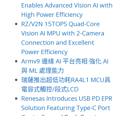
Enables Advanced Vision AI with
High Power Efficiency
RZ/V2N 15TOPS Quad-Core
Vision AI MPU with 2-Camera
Connection and Excellent
Power Efficiency
Armv9 邊緣 AI 平台亮相 強化 AI
與 ML 處理能力
瑞薩推出超低功耗RA4L1 MCU具
電容式觸控/段式LCD
Renesas Introduces USB PD EPR
Solution Featuring Type-C Port