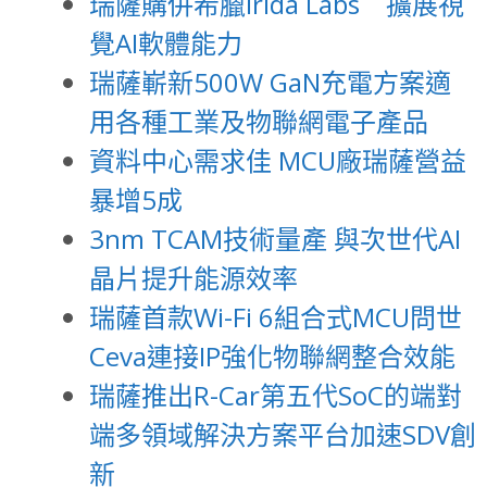
瑞薩購併希臘Irida Labs 擴展視
覺AI軟體能力
瑞薩嶄新500W GaN充電方案適
用各種工業及物聯網電子產品
資料中心需求佳 MCU廠瑞薩營益
暴增5成
3nm TCAM技術量產 與次世代AI
晶片提升能源效率
瑞薩首款Wi-Fi 6組合式MCU問世
Ceva連接IP強化物聯網整合效能
瑞薩推出R-Car第五代SoC的端對
端多領域解決方案平台加速SDV創
新