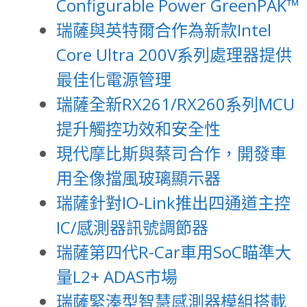
Configurable Power GreenPAK™
瑞薩與英特爾合作為新款Intel
Core Ultra 200V系列處理器提供
最佳化電源管理
瑞薩全新RX261/RX260系列MCU
提升觸控功效和安全性
現代摩比斯與蔡司合作，開發車
用全像擋風玻璃顯示器
瑞薩針對IO-Link推出四通道主控
IC/感測器訊號調節器
瑞薩第四代R-Car車用SoC瞄準大
量L2+ ADAS市場
瑞薩緊湊型智慧感測器模組搭載