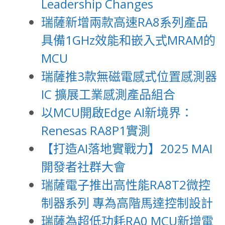
Leadership Changes
瑞薩新增兩款高速RA8系列產品
具備1GHz效能和嵌入式MRAM的
MCU
瑞薩推3款無磁電感式位置感測器
IC 擴展工業感測產品組合
以MCU開啟Edge AI新境界：
Renesas RA8P1實測
【打造AI落地實戰力】2025 MAI
開發者社群大會
瑞薩電子推出高性能RA8T2微控
制器系列 專為高階馬達控制設計
瑞薩為超低功耗RA0 MCU新增電