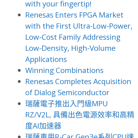
with your fingertip!
Renesas Enters FPGA Market
with the First Ultra-Low-Power,
Low-Cost Family Addressing
Low-Density, High-Volume
Applications
Winning Combinations
Renesas Completes Acquisition
of Dialog Semiconductor
瑞薩電子推出入門級MPU
RZ/V2L, 具備出色電源效率和高精
度AI加速器
瑞薩車用R-Car Gen3e系列CPU速