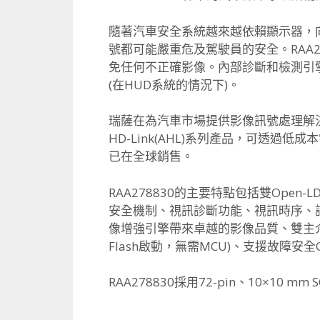
隨著汽車安全系統越來越依賴顯示器，
號都可能嚴重危及駕駛員的安全。RAA
免任何不正確影像。內部診斷和檢測引
(在HUD系統的情況下)。
瑞薩在為汽車市場提供影像訊號處理解決
HD-Link(AHL)系列產品，可透過
已在全球銷售。
RAA278830的主要特點包括雙Open-
安全機制、視訊診斷功能、視訊時序、
像增強引擎帶來卓越的影像品質、雙主介面：I
Flash啟動，無需MCU)、支援故障安全O
RAA278830採用72-pin、10×1