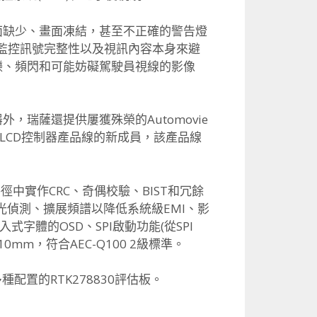
面缺少、畫面凍結，甚至不正確的警告燈
過監控訊號完整性以及視訊內容本身來避
爍、頻閃和可能妨礙駕駛員視線的影像
瑞薩還提供屢獲殊榮的Automovie
合式LCD控制器產品線的新成員，該產品線
資料路徑中實作CRC、奇偶校驗、BIST和冗餘
偵測、擴展頻譜以降低系統級EMI、影
入式字體的OSD、SPI啟動功能(從SPI
0mm，符合AEC-Q100 2級標準。
多種配置的RTK278830評估板。