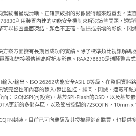
向駕駛者呈現清晰、正確無破損的影像變得越來越重要。畫
278830利用裝置內建的功能安全機制來解決這些問題，透
擎可以檢查畫面凍結、顏色不正確、破損或損壞的影像、閃
方案方面擁有長期且成功的實績。除了標準類比視訊解碼器外，
低成本電纜和連接器傳輸高解析度影像。RAA278830是瑞薩整
LDI輸入/輸出、ISO 26262功能安全ASIL B等級、在整個
訊號完整性和內容的輸入/輸出監控、頻閃、閃爍、遮蔽和眩光
2C和SPI(可設定)、基於SPI-Flash的OSD，以及基於嵌
TA更新的多儲存區，以及節省空間的72SCQFN，10mm x 1
0 mm SCQFN封裝，目前已可向瑞薩及其授權經銷商購買，也提供