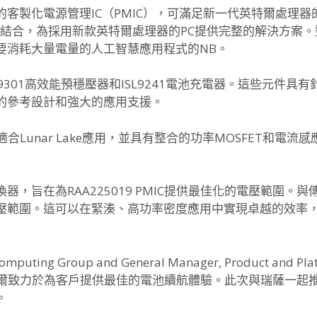
客製化電源管理IC（
PMIC），可滿足新一代英特爾處理
相結合，
為採用新款英特爾處理器的PC提供完整的解決方案。
要消耗大量電量的人工智慧應用程式的NB。
89301高效能預穩壓器和ISL9241電池充電器。
這些元件具有
的參考設計和強大的應用支援。
，適合Lunar Lake應用，並具有整合的功率MOSFET和電流
轉換器，
旨在為RAA225019 PMIC提供最佳化的電壓範圍。
壓範圍。
這可以在緊湊、高功率密度應用中實現卓越的效率
nt Computing Group and General Manager, Product and 
爾致力於為客戶提供最佳的電池續航體驗。
此次與瑞薩一起
。