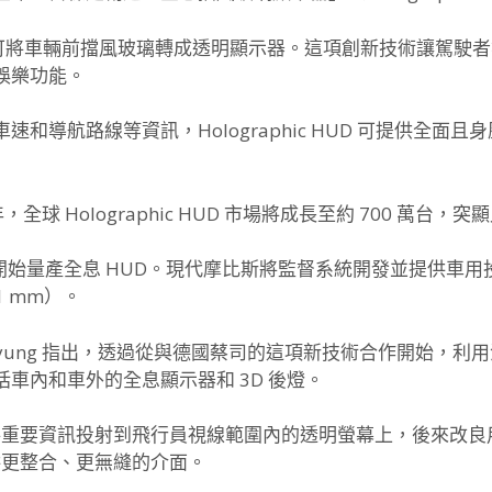
，可將車輛前擋風玻璃轉成透明顯示器。這項創新技術讓駕駛
娛樂功能。
和導航路線等資訊，Holographic HUD 可提供全面
 年，全球 Holographic HUD 市場將成長至約 700 
 年開始量產全息 HUD。現代摩比斯將監督系統開發並提供車
 mm）。
Soo-kyung 指出，透過從與德國蔡司的這項新技術合作開始
車內和車外的全息顯示器和 3D 後燈。
，將重要資訊投射到飛行員視線範圍內的透明螢幕上，後來改
供更整合、更無縫的介面。