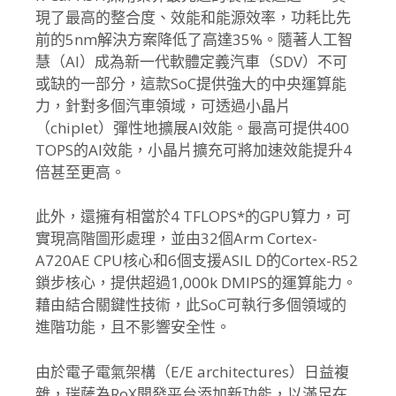
現了最高的整合度、
效能和能源效率，功耗比先
前的5nm解決方案降低了高達35%。
隨著人工智
慧（AI）成為新一代軟體定義汽車（SDV）
不可
或缺的一部分，這款SoC提供強大的中央運算能
力，
針對多個汽車領域，可透過小晶片
（chiplet）
彈性地擴展AI效能。最高可提供400
TOPS的AI效能，小晶片擴充可將加速效能提升4
倍甚至更高。
此外，還擁有相當於4 TFLOPS*的GPU算力，可
實現高階圖形處理，
並由32個Arm Cortex-
A720AE CPU核心和6個支援ASIL D的Cortex-R52
鎖步核心，提供超過1,000k DMIPS的運算能力。
藉由結合關鍵性技術，
此SoC可執行多個領域的
進階功能，且不影響安全性。
由於電子電氣架構（E/E architectures）日益複
雜，
瑞薩為RoX開發平台添加新功能，
以滿足在