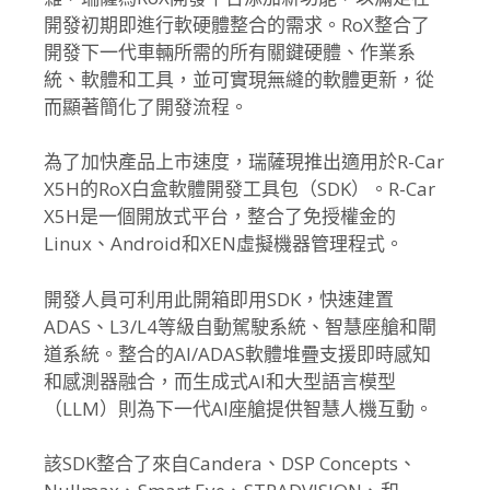
開發初期即進行軟硬體整合的需求。
RoX整合了
開發下一代車輛所需的所有關鍵硬體、作業系
統、
軟體和工具，並可實現無縫的軟體更新，從
而顯著簡化了開發流程。
為了加快產品上市速度，瑞薩現推出適用於R-Car
X5H的RoX白盒軟體開發工具包（SDK）。R-Car
X5H是一個開放式平台，整合了免授權金的
Linux、
Android和XEN虛擬機器管理程式。
開發人員可利用此開箱即用SDK，快速建置
ADAS、L3/
L4等級自動駕駛系統、智慧座艙和閘
道系統。整合的AI/
ADAS軟體堆疊支援即時感知
和感測器融合，
而生成式AI和大型語言模型
（LLM）
則為下一代AI座艙提供智慧人機互動。
該SDK整合了來自Candera、DSP Concepts、