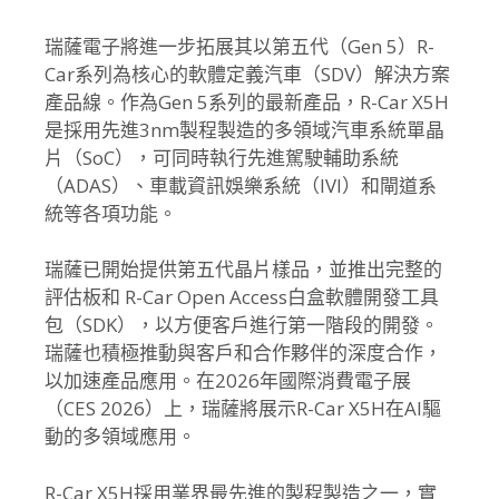
瑞薩電子將進一步拓展其以第五代（Gen 5）R-
Car系列為核心的軟體定義汽車（SDV）
解決方案
產品線。作為Gen 5系列的最新產品，R-Car X5H
是採用先進3nm製程製造的多領域汽車系統單晶
片（
SoC），可同時執行先進駕駛輔助系統
（ADAS）、
車載資訊娛樂系統（IVI）和閘道系
統等各項功能。
瑞薩已開始提供第五代晶片樣品，並推出完整的
評估板和 R-Car Open Access白盒軟體開發工具
包（SDK），
以方便客戶進行第一階段的開發。
瑞薩也積極推動與客戶和合作夥伴的深度合作，
以加速產品應用。
在2026年國際消費電子展
（CES 2026）上，瑞薩將展示R-Car X5H在AI驅
動的多領域應用。
R-Car X5H採用業界最先進的製程製造之一，實