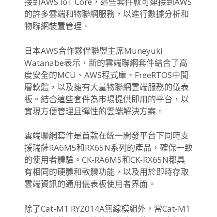
接到AWS IoT Core，這些套件就可連接到AWS
的許多雲端和物聯網服務，以進行數據分析和
物聯網裝置管理。
日本AWS合作夥伴聯盟主席Muneyuki
Watanabe表示，新的雲端聯網套件結合了高
度安全的MCU、AWS程式庫、FreeRTOS中間
層軟體，以及擁有大量物聯網雲端服務的儀表
板。結合這些套件為市場提供即用的平台，以
實現方便管理且彈性的雲端解決方案。
雲端聯網套件是首款在統一開發平台下同時支
援瑞薩RA6M5和RX65N系列的產品，確保一致
的使用者體驗。CK-RA6M5和CK-RX65N都具
有相同的硬體和軟體功能，以及用於即時存取
雲端資訊的通用儀表板使用者界面。
除了Cat-M1 RYZ014A無線模組外，當Cat-M1