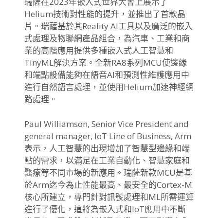
瑞薩在2023年嵌入式世界大會上展示了
Helium技術對性能
的提升，並推出了首款晶
片。瑞薩基於其Reality AI工具以及廣泛的嵌入
式處理及物聯網產品組合，為汽車、
工業和商
業的高階應用提供多種嵌入式人工智慧和
TinyML解決
方案。
全新RA8系列MCU使邊緣
和端點設備能夠在語音AI和預測性維
護應用中
進行自然語言處理，
並使用Helium加速神經網
路處理。
Paul Williamson, Senior Vice President and
general manager, IoT Line of Business, Arm
表示，人工智慧的出現增加了智慧型邊緣和端
點的需求，
以滿足在工業自動化、智慧家庭和
醫療等不同市場的新應用。
瑞薩新款MCU是基
於Arm迄今為止性能最高、
最安全的Cortex-M
核心所建立，
專門針對訊號處理和ML所需運算
進行了優化，
這將為嵌入式和IoT應用中不斷