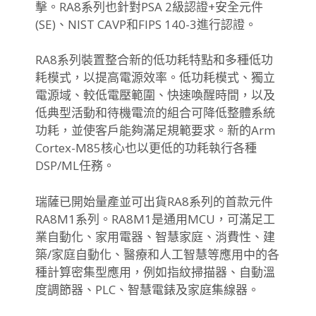
擊。
RA8系列也針對PSA 2級認證+安全元件
(SE)、NIST CAVP和FIPS 140-3進行認證。
RA8系列裝置整合新的低功耗特點和多種低功
耗模式，
以提高電源效率。低功耗模式、獨立
電源域、較低電壓範圍、
快速喚醒時間，
以及
低典型活動和待機電流的組合可降低整體系統
功耗，
並使客戶能夠滿足規範要求。新的Arm
Cortex-M85核心也以更低的功耗執行各種
DSP/
ML任務。
瑞薩已開始量產並可出貨RA8系列的首款元件
RA8M1系列。
RA8M1是通用MCU，可滿足工
業自動化、家用電器、
智慧家庭、消費性、建
築/家庭自動化、
醫療和人工智慧等應用中的各
種計算密集型應用，例如指紋掃描器、
自動溫
度調節器、PLC、智慧電錶及家庭集線器。