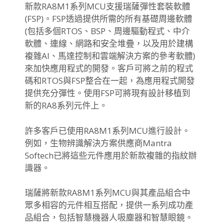
新款RA8M1系列MCU支援瑞薩彈性套裝軟體
(FSP)。
FSP透過提供所需的所有基礎周邊軟體
(包括多個RTOS、
BSP、周邊驅動程式、中介
軟體、連線、網路和安全堆疊，
以及用於建構
複雜AI、馬達控制和雲端解決方案的參考軟體)
來加快應用程式的開發。
客戶可將之前的程式
碼和RTOS與FSP整合在一起，
為應用程式開發
提供充分彈性。
使用FSP可將現有設計移植到
新的RA8系列元件上。
許多客戶已使用RA8M1系列MCU進行設計。
例如，
生物辨識解決方案供應商Mantra
Softech已將這些元件應用於新款複雜的指紋辦
識器。
瑞薩將新款RA8M1系列MCU與其產品組合中
眾多相容的元件相
互搭配，提供一系列成功產
品組合，
包括智慧機器人吸塵器和智慧眼鏡。