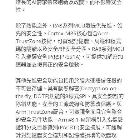
增長的AI需求帶來創新及改變，
而不影響安全
性。
除了效能之外，RA8系列MCU還提供先進、領
先的安全性。
Cortex-M85核心包含Arm
TrustZone技術，可實現記憶體、
周邊和程式
碼的隔離以及安全/非安全分區。
RA8系列MCU
引入瑞薩安全IP(RSIP-E51A)，
可提供加解密加
速器並支援真正的安全啟動。
其他先進安全功能包括用於強大硬體信任根的
不可變存儲、
具有動態解密(Decryption-on-
the-fly, DOTF)功能的8線式SPI、具安全認證的
除錯功能、
安全的工廠燒錄和防篡改保護。與
Arm TrustZone配合，可實現全面且完全整合
的安全元件功能。
Armv8.1-M架構引入指標驗
證和分支目標識別(
PACBTI)安全擴展，
可緩解
針對記憶體安全違規和記憶體損壞的軟體攻