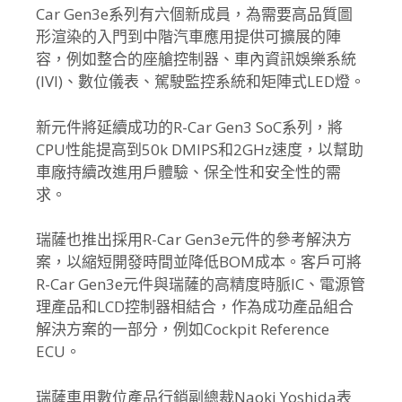
Car Gen3e系列有六個新成員，
為需要高品質圖
形渲染的入門到中階汽車應用提供可擴展的陣
容，
例如整合的座艙控制器、車內資訊娛樂系統
(IVI)、數位儀表、
駕駛監控系統和矩陣式LED燈。
新元件將延續成功的R-Car Gen3 SoC系列，將
CPU性能提高到50k DMIPS和2GHz速度，以幫助
車廠持續改進用戶體驗、
保全性和安全性的需
求。
瑞薩也推出採用R-Car Gen3e元件的參考解決方
案，
以縮短開發時間並降低BOM成本。客戶可將
R-Car Gen3e元件與瑞薩的高精度時脈IC、
電源管
理產品和LCD控制器相結合，
作為成功產品組合
解決方案的一部分，例如Cockpit Reference
ECU。
瑞薩車用數位產品行銷副總裁Naoki Yoshida表