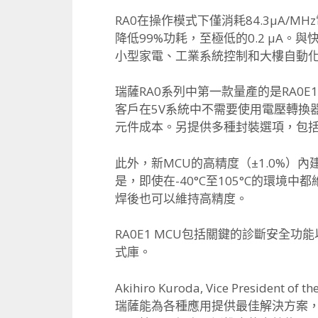
RA0在操作模式下僅消耗84.3μA/
降低99%功耗，至極低的0.2 µA
小型家電、工業系統控制和大樓自動
瑞薩RA0系列中第一款量產的是RA0
客戶在5V系統中不需要使用電壓轉換器
元件成本。另提供多種封裝選項，包括微型3m
此外，新MCU的高精度（±1.0%）內
是，即使在-40°C至105°C的環境
焊後也可以維持高精度。
RA0E1 MCU包括關鍵的診斷安全功
式庫。
Akihiro Kuroda, Vice Preside
瑞薩能為各種應用提供最佳解決方案，