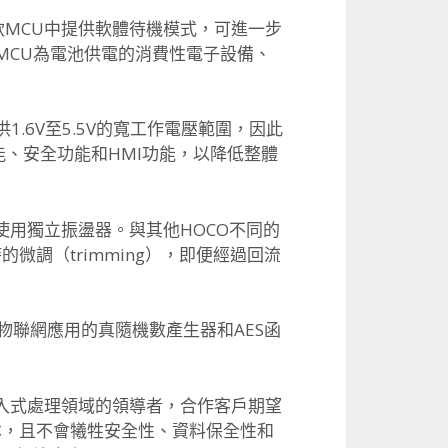
在新款MCU中提供軟體待機模式，可進一步
耗MCU為電池供電的消費性電子設備、
.6V至5.5V的寬工作電壓範圍，因此
能、安全功能和HMI功能，以降低整體
不需使用獨立振盪器。與其他HOCO不同的
微調（trimming），即便經過回流
於物聯網應用的真隨機數產生器和AES函
 Renesas，身為嵌入式處理領域的領導者，合作客戶期望
本，且不會犧牲安全性、資料保全性和