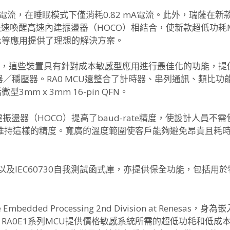
MHz電流，在睡眠模式下僅消耗0.82 mA電流。此外，瑞薩
。與快速喚醒高速內建振盪器（HOCO）相結合，使新款超低功
化等應用提供了理想的解決方案。
E1，這些裝置具有針對成本敏感型應用進行最佳化的功能，提供1
／穩壓器。RA0 MCU還整合了計時器、串列通訊、類比功
m x 3mm 16-pin QFN。
建振盪器（HOCO）提高了baud-rate精度，使設計人員
中都維持這樣的精度。寬廣的溫度範圍使客戶能夠避免昂貴且耗時的
能以及IEC60730自我測試函式庫，亦提供保全功能，包括用
nt of the Embedded Processing 2nd Division at
RA0E1系列MCU提供價格敏感系統所需的超低功耗和低成