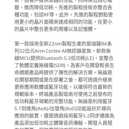
術，為客戶提供卓越的性能，
同時降低核心電
壓，進而降低功耗。
先進的製程技術亦整合各
種功能，包括RF等。此外，
先進的製程節點使
用更小的晶片面積來達成相同的功能，
在更小
的晶片中整合更多的周邊以及記憶體。
第一款採用全新22nm製程生產的是瑞薩RA系
列32位元Arm Cortex-M微控器家族。
新款無
線MCU提供Bluetooth 5.3低功耗(LE)，並整合
了軟體定義無線電(SDR)，
為客戶在開發較長生
命週期產品時提供了彈性的解決方案。
無論是
在開發期間或是在部署之後，
都可透過升級來
更新應用軟體或藍牙功能，
以確保符合最新的
規範版本。
終端產品製造商可使用之前發布的
低功耗藍牙規範的完整功能。
無論是利用藍牙
5.1到達角(AoA)/出發角(AoD)
功能設計於尋向
應用的裝置，還是透過採用藍牙5.
2同步通道為
產品添加低功耗立體聲音訊傳輸，
開發人員現