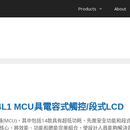
Products
About
L1 MCU具電容式觸控/段式LCD
(MCU)，
其中包括14款具有超低功耗、
先進安全功能和段式
tex M33核心，將效能、功能和節能完美組合，
使設計人員能夠解決