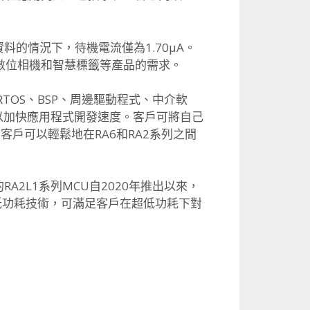
資料的情況下，
待機電流僅為1.70µA。
數位相機和智慧標籤等產品的需求。
TOS、
BSP、周邊驅動程式、中介軟
以加快應用程式開發速度。
客戶可將自己
，
客戶可以輕鬆地在RA6和RA2系列之間
RA2L1系列MCU自2020年推出以來，
低功耗技術，
可滿足客戶在超低功耗下對