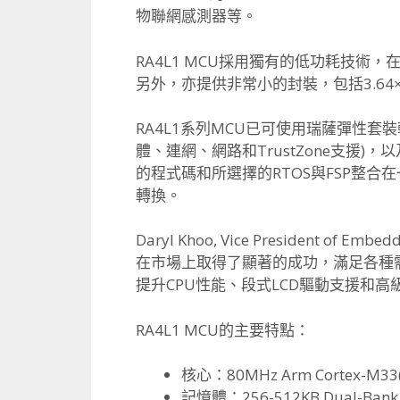
物聯網感測器等。
RA4L1 MCU採用獨有的低功耗技術，在8
另外，亦提供非常小的封裝，包括3.
64
RA4L1系列MCU已可使用瑞薩彈性套裝軟
體、連網、
網路和TrustZone支援)
的程式碼和所選擇的RTOS與FSP整合
轉換。
Daryl Khoo, Vice President of Embe
在市場上取得了顯著的成功，
滿足各種
提升CPU性能、
段式LCD驅動支援和
RA4L1 MCU的主要特點：
核心：80MHz Arm Cortex-M33
記憶體：256-512KB Dual-Bank 