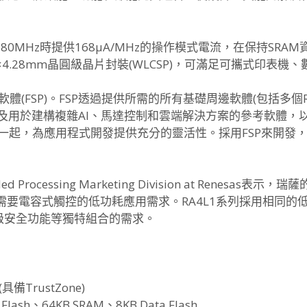
0MHz時提供168µA/
MHz的操作模式電流，在保持SRAM
×4.28mm晶圓級晶片封裝(WLCSP)，
可滿足可攜式印表機、
體(FSP)。
FSP透過提供所需的所有基礎周邊軟體(包括多個R
，以及用於建構複雜AI、
馬達控制和雲端解決方案的參考軟體，
在一起，
為應用程式開發提供充分的靈活性。採用FSP來開發
dded Processing Marketing Division at Renesas表示，
瑞薩的
需要電容式觸控的低功耗應用需求。
RA4L1系列採用相同的
高級安全功能等獨特組合的需求。
(具備TrustZone)
Flash、64KB SRAM、8KB Data Flash