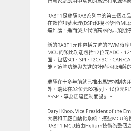
智慧家庭應用中常見的馬達和
電源供
RA8T1是瑞薩RA8系列中的第三個產
在數位訊號處理(DSP)
和機器學習(ML)
達維護，進而減少代價高昂的非預期
新的RA8T1元件包括先進的PWM時
MCU的類比功能包括12位元ADC、
1
面，包括SCI、SPI、I2C/
I3C、CAN/
能。
這些功能與先進的計時器和瑞薩
瑞薩在十多年前就已推出馬達控制專用
外，瑞薩在32位元RX系列、
16位元R
ASSP，
專為馬達控制而設計。
Daryl Khoo, Vice President o
大樓和工廠自動化系統。
這些MCU的
RA8T1 MCU藉由Helium技術為