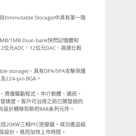
(Immutable Storage)中具有第一階
B/1MB Dual-bank快閃記憶體和
12位元ADC、12位元DAC、高速比較
le storage)、具有DPA/SPA攻擊保護
，及224-pin BGA。
P、周邊驅動程式、中介軟體、通訊、
開發速度。
客戶可沿用之前已開發過的
現有設計轉移到新的RA8系列元件。
20KW三相PFC逆變器。
成功產品組
險設計，
進而加快上市時間。