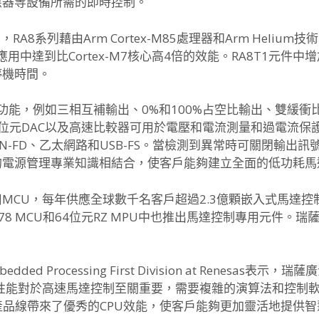
應器等設備所需的即時控制。
品，
RA8系列藉由Arm Cortex-M85處理器和Arm Helium技術
應用中達到比Cortex-
M7核心高4倍的效能。
RA8T1元件中
停機時間。
序功能，
例如三相互補輸出、0%和100%占空比輸出、
雙緩衝
2位元DAC以及高速比較器可用於電壓和電流測量和過電流保
CAN-FD、乙太網路和USB-FS。
當檢測到異常時可關閉輸出訊
的電源管理專業知識相結合，
使客戶能夠建立全面的低功耗馬
MCU，
每年供應全球數千名客戶超過2.3億顆嵌入式馬達控
L78 MCU和64位元RZ MPU中也推出馬達控制專用元件。
瑞薩
f the Embedded Processing First Division at Re
性能對於高速馬達控制至關重要，
需要複雜的演算法和控制
整個產品線帶來了優秀的CPU效能
，使客戶能夠更加靈活地提供智慧(