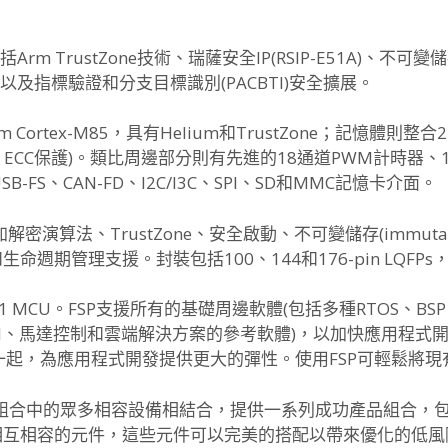
 TrustZone技術、瑞薩安全IP(RSIP-E51A)、
不可變儲存
以及指標驗證和分支目標識別(PACBTI)安全擴展。
Cortex-M85，具有Helium和TrustZone；
記憶體則整合2M
12KB ECC保護)。類比周邊部分則有先進的18通道PWM計時器、
-FS、CAN-FD、
I2C/I3C、SPI、SD和MMC記憶卡介面。
加解密演算法、
TrustZone、安全啟動、不可變儲存(immutab
生命週期管理支援。封裝包括100、
144和176-pin LQFPs
T1 MCU。FSP支援所有的基礎周邊軟體(包括多種RTOS、
BS
I、馬達控制和雲端解決方案的參考軟體)，
以加快應用程式
一起，為應用程式開發提供更大的彈性。
使用FSP可輕鬆將
品組合中的眾多相容設備相
結合，提供一系列成功產品組合，包括
相互相容的元件，
這些元件可以完美的搭配以帶來優化的低風