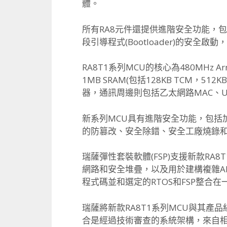
體。
所有RA8元件還提供進階安全功能，包括Arm
段引導程式(
Bootloader)的安全啟動，
RA8T1系列MCU的核心為480MHz Arm 
1MB SRAM(包括128KB TCM，5
器，
通訊周邊則包括乙太網路MAC、USB
新系列MCU具有進階安全功能，包括
的防篡改、
安全除錯、安全工廠燒錄和
瑞薩彈性套裝軟體(FSP)支援新款RA8
網路和安全堆疊，
以及用於建構複雜A
程式碼並和選定的RTOS和FSP整合
在
瑞薩將新款RA8T1系列MCU與其產
合是經過技術審查的系統架構，來自