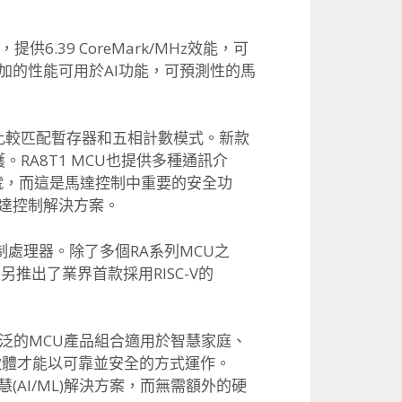
，提供6.39 CoreMark/MHz效能，可
增加的性能可用於AI功能，
可預測性的馬
比較匹配暫存器和五相計數模式。
新款
護
。RA8T1 MCU也提供多種通訊介
號，
而這是馬達控制中重要的安全功
達控制解決方案。
制處理器。
除了多個RA系列MCU之
另推出了業界首款採用RISC-V的
nesas表示，瑞薩廣泛的MCU產品組合適用於智慧家庭、
軟體才能以可靠並安全的方式運作。
AI/ML)解決方案，
而無需額外的硬