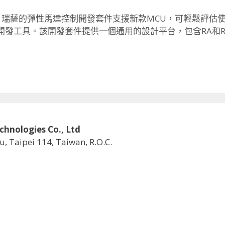
。
瑞薩的彈性馬達控制開發套件支援新款MCU，
可輕鬆評估使
ch開發工具。
該開發套件提供一個通用的設計平台，
包含RA和
logies Co., Ltd
u, Taipei 114, Taiwan, R.O.C.