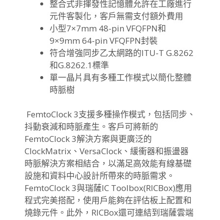
整合式非揮發性記憶體允許在工廠進行
元件客製化，客戶無需支付額外費用
小型7×7mm 48-pin VFQFPN和
9×9mm 64-pin VFQFPN封裝
符合增強同步乙太網路的ITU-T G.8262
和G.8262.1標準
單一晶片具有多種工作模式以簡化整體
時脈樹
FemtoClock 3支援多種操作模式，包括同步、
抖動衰減和時脈產生。客戶可將新的
FemtoClock 3解決方案與更廣泛的
ClockMatrix、VersaClock、緩衝器和振盪器
時脈解決方案相結合，以滿足高效能有線基礎
設施和資料中心設計所帶來的時脈需求。
FemtoClock 3與瑞薩IC Toolbox(RICBox)應用
程式完美搭配，使用戶能夠在評估板上配置和
燒錄元件。此外，RICBox還可連結到瑞薩雲端