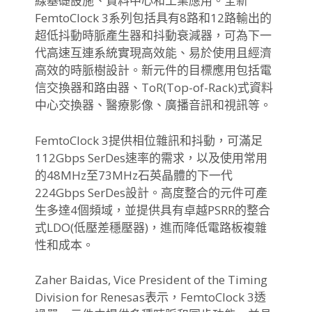
線基礎設施、資料中心和工業應用。全新
FemtoClock 3系列包括具有8路和12路輸出的
超低抖動時脈產生器和抖動衰減器，可為下一
代高速互連系統實現高效能、易於使用且經濟
高效的時脈樹設計。新元件的目標應用包括電
信交換器和路由器、ToR(Top-of-Rack)式資料
中心交換器、醫療影像、廣播音訊和視訊等。
FemtoClock 3提供相位雜訊和抖動，可滿足
112Gbps SerDes速率的需求，以及使用常用
的48MHz至73MHz石英晶體的下一代
224Gbps SerDes設計。高度整合的元件可產
生多達4個頻域，並提供具有卓越PSRR的整合
式LDO(低壓差穩壓器)，進而降低電路板複雜
性和成本。
Zaher Baidas, Vice President of the Timing
Division for Renesas表示，FemtoClock 3透