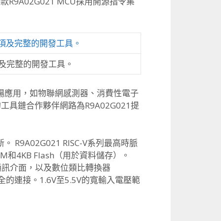
9A02G021 MCU採用開源指令集
選項及完整的開發工具。
端市場應用，如物聯網感測器、消費性電子
鏈合作夥伴網路為R9A02G021提
9A02G021 RISC-V系列最高時脈
AM和4KB Flash（用於資料儲存）。
列通訊介面，以及數位類比轉換器
連接。1.6V至5.5V的寬輸入電壓範