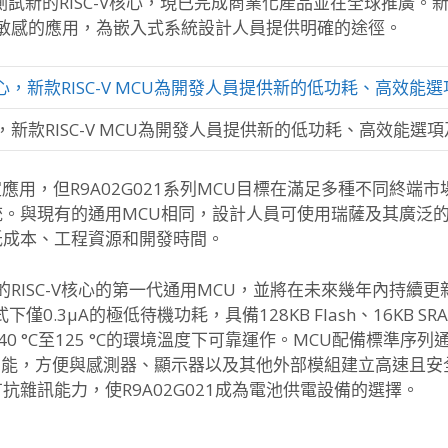
新的RISC-V核心，現已完成商業化產品並在全球推廣。新款R
本敏感的應用，為嵌入式系統設計人員提供明確的途徑。
心，新款RISC-V MCU為開發人員提供新的低功耗、高效能
特定應用，但R9A02G021系列MCU目標在滿足多種不同終
與現有的通用MCU相同，設計人員可使用瑞薩及其廣泛的工具
低成本、工程資源和開發時間。
RISC-V核心的第一代通用MCU，並將在未來幾年內持續更新。 R
0.3μA的極低待機功耗，具備128KB Flash、16KB SR
0 °C至125 °C的環境溫度下可靠運作。MCU配備標準序
功能，方便與感測器、顯示器以及其他外部模組建立高速且安全的
雜訊能力，使R9A02G021成為電池供電設備的選擇。