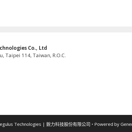
logies Co., Ltd
u, Taipei 114, Taiwan, R.O.C.
Regulus Technologies | 銳力科技股份有限公司
• Powered by
Gene