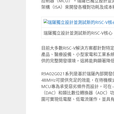
控制器（MCU）。瑞薩已獨立設計並測試
架構（ISA）來開發各種對功耗及成
瑞薩獨立設計並測試新的RISC-V核
目前大多數RISC-V解決方案都針對
產品、醫療設備、小型家電和工業系統。
供的完整開發環境，這將能夠顯著降
R9A02G021系列是基於瑞薩內部開發的
48MHz可提供充足的效能，在待機模式下僅
MCU專為承受惡劣條件而設計，可在-4
（DAC）和類比數位轉換器（ADC）
圍可實現低電壓、低電流運作，並具有抗