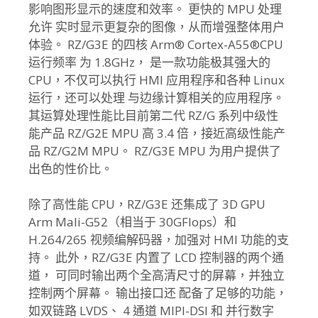
影响图形显示的速度和效率。 更快的 MPU 处理
允许 实时显示更复杂的图像，从而增强整体用户
体验。 RZ/G3E 的四核 Arm® Cortex-A55®CPU
运行频率 为 1.8GHz， 是一款功能极其强大的
CPU，不仅可以执行 HMI 应用程序和各种 Linux
运行，还可以处理 与边缘计算相关的应用程序。
其运算处理性能比目前第二代 RZ/G 系列中级性
能产品 RZ/G2E MPU 高 3.4 倍，接近高级性能产
品 RZ/G2M MPU。 RZ/G3E MPU 为用户提供了
出色的性价比。
除了高性能 CPU，RZ/G3E 还集成了 3D GPU
Arm Mali-G52（相当于 30GFlops）和
H.264/265 视频编解码器，加强对 HMI 功能的支
持。 此外，RZ/G3E 内置了 LCD 控制器的两个通
道， 可同时输出两个全高清尺寸的屏幕，并独立
控制两个屏幕。 输出接口还 配备了足够的功能，
如双链路 LVDS、 4 通道 MIPI-DSI 和 并行数字