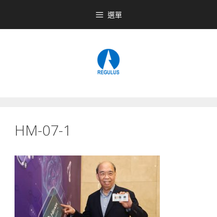
跳
選單
至
內
容
HM-07-1