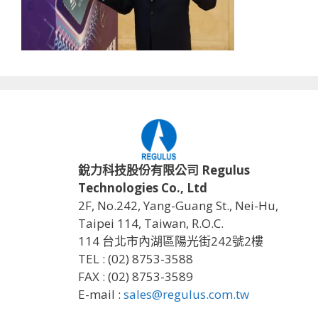
銳力科技股份有限公司 Regulus
Technologies Co., Ltd
2F, No.242, Yang-Guang St., Nei-Hu,
Taipei 114, Taiwan, R.O.C.
114 台北市內湖區陽光街242號2樓
TEL : (02) 8753-3588
FAX : (02) 8753-3589
E-mail :
sales@regulus.com.tw