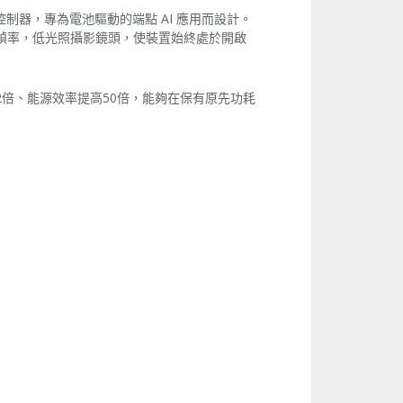
微控制器，專為電池驅動的端點 AI 應用而設計。
低幀率，
低光照攝影鏡頭，
使裝置始終處於開啟
2倍、
能源效率提高50倍，能夠在保有原先功耗