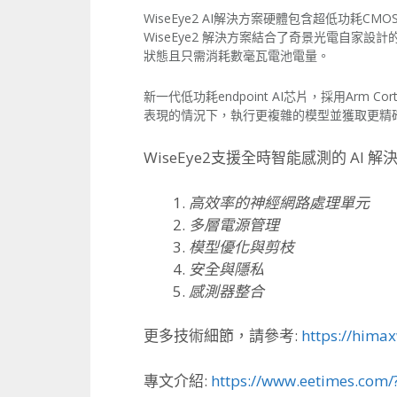
WiseEye2 AI解決方案硬體包含超低功耗CM
WiseEye2 解決方案結合了奇景光電自家設計的
狀態且只需消耗數毫瓦電池電量。
新一代低功耗endpoint AI芯片，採用Arm Co
表現的情況下，
執行更複雜的模型並獲取更精
WiseEye2支援全時智能感測的 AI 
高效率的神經網路處理單元
多層電源管理
模型優化與剪枝
安全與隱私
感測器整合
更多技術細節，請參考:
https://
himaxw
專文介紹:
https://www.eetimes.com/