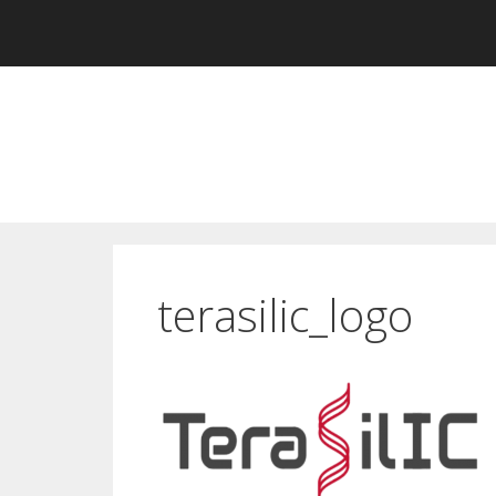
跳
至
內
容
terasilic_logo