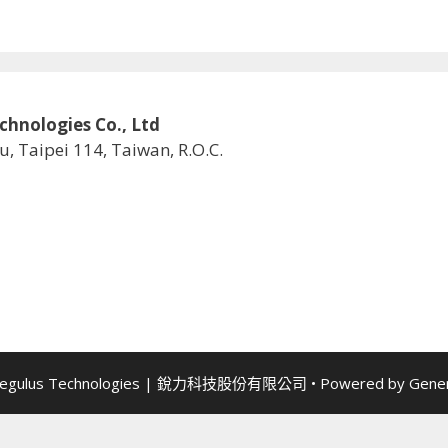
logies Co., Ltd
u, Taipei 114, Taiwan, R.O.C.
Regulus Technologies | 銳力科技股份有限公司
• Powered by
Gene