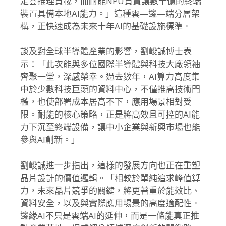
定雲推理負載，
而耐能NPU負責讓數十億的終端
裝置具備本地AI能力。」
這種雲—邊—端分層架
構，
正快速成為未來十年AI的基礎設施標準。
談及對全球半導體產業的影響，劉峻誠博士表
示：「
此次能與多位國際半導體與科技大廠領袖
齊聚一堂，深感榮幸。
過去數年，AI算力高度集
中於少數科技巨頭的資料中心，
不僅推高技術門
檻，也使部署成本居高不下，應用場景相對受
限。
耐能的核心策略，正是將高效且可控的AI能
力下沉至終端設備，
讓中小企業與新興市場也能
參與AI創新。」
劉峻誠進一步指出，
這樣的發展方向也正在重塑
晶片設計的價值邏輯。「
相較於單純追求峰值算
力，未來晶片競爭的關鍵，
將更著重於能效比、
資料安全，以及與實際應用場景的高度適配性。
邊緣AI不只是雲端AI的延伸，而是一條能真正推