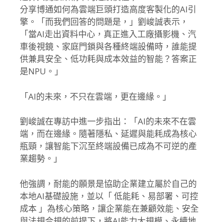
分享博通如何為雲端巨頭打造高度客製化的AI引
擎。
「而我們回答的問題是，」劉峻誠表示，
「當AI走出資料中心，
真正進入工廠攝影機、汽
車後視鏡、家庭門鎖與各種終端設備時，
誰能提
供兼具安全、低功耗與成本效益的智能？答案正
是NPU。」
「AI的未來，不只在雲端，更在邊緣。」
劉峻誠在專訪中進一步指出：「AI的未來不在雲
端，而在邊緣。
隨著隱私、延遲與能耗成為核心
瓶頸，
讓智能下沉至終端設備已成為不可逆的產
業趨勢。」
他強調，耐能的願景是協助企業建立屬於自己的
本地AI基礎設施，
並以「 低能耗、易部署、可控
成本 」為核心策略，讓企業能在兼顧效能、安全
與法規合規的前提下，
將AI能力大規模、永續地