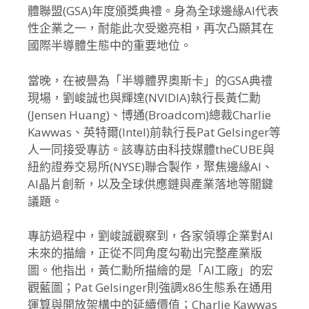
體聯盟(
GSA)年度頒獎典禮。身為全球邊緣AI代表
性企業之一，
耐能此次受邀亮相，再次凸顯其在
國際半導體生態中的重要地位。
當晚，在被譽為「半導體界奧斯卡」的GSA典禮
現場，
劉峻誠也與輝達(NVIDIA)執行長黃仁勳
(Jensen Huang)、博通(Broadcom)總裁Charlie
Kawwas、英特爾(Intel)前執行長Pat Gelsinger等
人一同接受專訪。
該專訪由科技媒體theCUBE與
紐約證券交易所(NYSE)
聯合製作，聚焦邊緣AI、
AI晶片創新，
以及全球供應鏈與產業落地等關鍵
議題。
專訪過程中，劉峻誠觀察到，各家領導企業對AI
未來的描繪，
正從不同角度勾勒出完整產業版
圖。他指出，黃仁勳所描繪的是「
AI工廠」的宏
觀藍圖；Pat Gelsinger則強調x86生態系在通用
運算與開放架構中的
延續價值；Charlie Kawwas