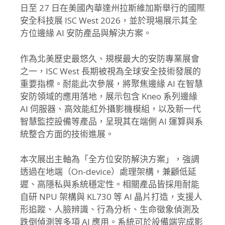
日至 27 日在美國內華達州拉斯維加斯舉行的國際
安全科技展 ISC West 2026，並於現場展示其全
方位邊緣 AI 安防產品與解決方案。
作為北美歷史最悠久、規模最大的安防專業展會
之一，ISC West 長期被視為全球安全技術發展的
重要指標。耐能此次參展，將聚焦邊緣 AI 在智慧
安防領域的應用落地，展示包含 Kneo 系列邊緣
AI 伺服器、高效能紅外攝影機模組，以及新一代
智慧監控設備等產品，呈現其在端側 AI 運算與系
統整合方面的技術進展。
本次展出主軸為「全方位安防解決方案」，強調
透過在地端（On-device）處理架構，兼顧低延
遲、高隱私與系統穩定性。相關產品皆採用耐能
自研 NPU 架構與 KL730 等 AI 晶片打造，支援人
形追蹤、人臉辨識、行為分析、生命徵象偵測及
跌倒偵測等多項 AI 應用。系統可於設備端完成影