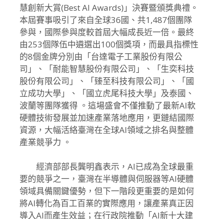
慧創新大賞(
Best AI Awards)」決賽暨頒獎典禮。
本屆賽事吸引了來自全球36國、共1,487個團隊
參與，
國際參與度較首屆大幅成長近一倍。
最終
由253個隊伍中遴選出100個獎項，
而最具指標性
的8個金牌分別由「台達電子工業股份有限公
司」、「
耐能智慧股份有限公司」、「生奕科技
股份有限公司」、「
臻至科技有限公司」、「國
立成功大學」、「國立虎尾科技大學」
及泰國、
波蘭等團隊獲得 。
這場盛會不僅推動了最新AI軟
硬體技術發展並加速產業落地應用，
更鏈結國際
資源，
大幅活絡臺灣在全球AI領域之排名與整體
產業競爭力 。
經濟部部長龔明鑫表示，AI已成為全球最重
要的競爭之一，
臺灣在半導體與伺服器等AI硬體
領域具備關鍵優勢，
但下一階段更重要的是如何
將AI轉化為百工百業的實際應用，
讓產業真正因
導入AI而產生效益；在行政院推動「
AI新十大建