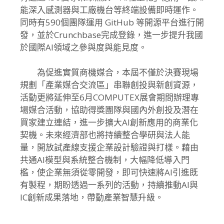
能深入感測器與工廠機台等終端設備即時運作。
同時有590個團隊運用 GitHub 等開源平台進行開
發，並於Crunchbase完成登錄，
進一步提升我國
於國際AI領域之參與度與能見度。
為促進實質商機媒合，本屆不僅於決賽現場
規劃「產業媒合交流區」
串聯創投與新創資源，
活動更將延伸至6月COMPUTEX展會期間辦理專
場媒合活動，
協助得獎團隊與國內外創投及潛在
買家建立連結，
進一步擴大AI創新應用的商業化
契機。
未來經濟部也將持續整合學研與法人能
量，
開放試產線支援企業設計驗證與打樣。
藉由
共通AI模型與系統整合機制，大幅降低導入門
檻，
使企業無須從零開發，即可快速將AI引進既
有製程，
期盼透過一系列的活動，持續推動AI與
IC創新成果落地，
帶動產業智慧升級。