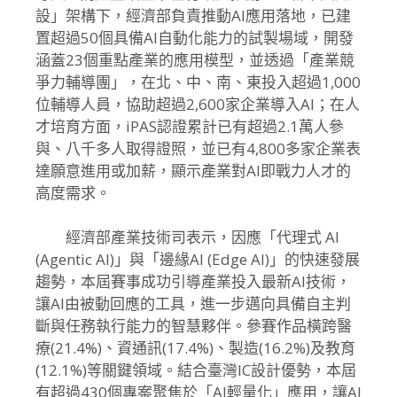
設」架構下，經濟部負責推動AI應用落地，
已建
置超過50個具備AI自動化能力的試製場域，
開發
涵蓋23個重點產業的應用模型，並透過「產業競
爭力輔導團」
，在北、中、南、東投入超過1,000
位輔導人員，協助超過2,
600家企業導入AI；在人
才培育方面，
iPAS認證累計已有超過2.1萬人參
與、八千多人取得證照，
並已有4,800多家企業表
達願意進用或加薪，
顯示產業對AI即戰力人才的
高度需求。
經濟部產業技術司表示，因應「代理式 AI
(Agentic AI)」與「邊緣AI (Edge AI)」的快速發展
趨勢，
本屆賽事成功引導產業投入最新AI技術，
讓AI由被動回應的工具，
進一步邁向具備自主判
斷與任務執行能力的智慧夥伴。
參賽作品橫跨醫
療(21.4%)、資通訊(17.4%)、製造(
16.2%)及教育
(12.1%)等關鍵領域。
結合臺灣IC設計優勢，本屆
有超過430個專案聚焦於「
AI輕量化」應用，
讓AI