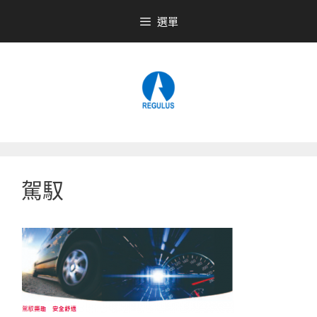
跳
選單
至
內
容
駕馭