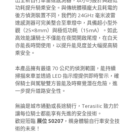
出全新自行車雷達感測器，以小巧設計與超低
功耗提升騎乘安全。與傳統體積龐大且耗電的
後方偵測裝置不同，我們的 24GHz 毫米波雷
達感測器可完美整合至車燈中，具備超小型外
觀（25×8mm）與極低功耗（15mA）。如此
高效能讓騎士不僅能在夜間開啟尾燈，在白天
亦能長時間使用，以提升能見度並大幅提高騎
乘安全。
本產品擁有最遠 70 公尺的偵測範圍，能持續
掃描來車並透過 LED 指示燈提供即時警示，確
保騎士與駕駛雙方皆能及時察覺潛在危險，進
一步提升道路安全性。
無論是城市通勤或長途騎行，Terasilic 致力於
讓每位騎士都能享有先進的安全技術。
歡迎蒞臨
展位 S0207
，親身體驗自行車安全技
術的未來！