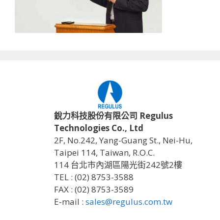
銳力科技股份有限公司 Regulus
Technologies Co., Ltd
2F, No.242, Yang-Guang St., Nei-Hu,
Taipei 114, Taiwan, R.O.C.
114 台北市內湖區陽光街242號2樓
TEL : (02) 8753-3588
FAX : (02) 8753-3589
E-mail :
sales@regulus.com.tw