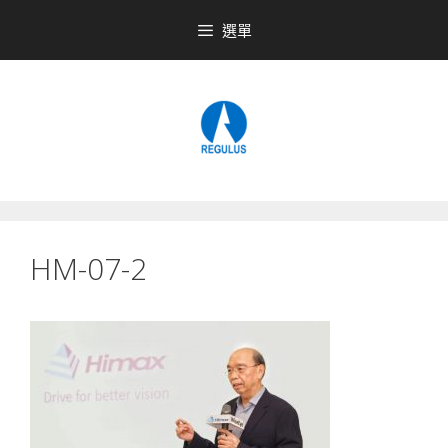
跳
選單
至
內
容
HM-07-2