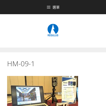
跳
選單
至
內
容
HM-09-1