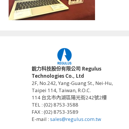
銳力科技股份有限公司 Regulus
Technologies Co., Ltd
2F, No.242, Yang-Guang St., Nei-Hu,
Taipei 114, Taiwan, R.O.C.
114 台北市內湖區陽光街242號2樓
TEL : (02) 8753-3588
FAX : (02) 8753-3589
E-mail :
sales@regulus.com.tw