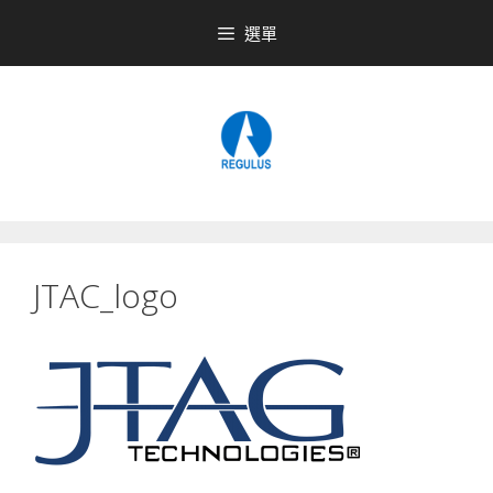
跳
選單
至
內
容
JTAC_logo