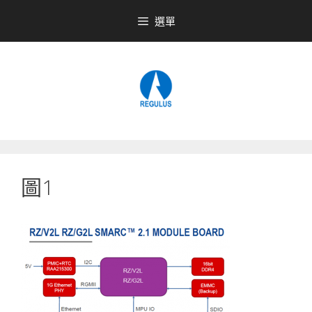
跳
選單
至
內
容
圖1