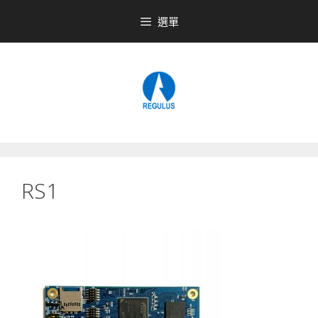
跳
選單
至
內
容
RS1