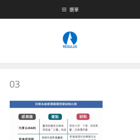
跳
選單
至
內
容
03